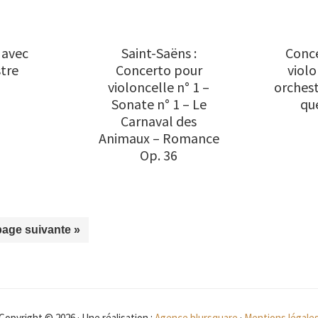
 avec
Saint-Saëns :
Conc
tre
Concerto pour
violo
violoncelle n° 1 –
orchest
Sonate n° 1 – Le
qu
Carnaval des
Animaux – Romance
Op. 36
ller
page suivante »
à
a
Copyright © 2026 · Une réalisation :
Agence blursquare
·
Mentions légale