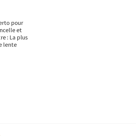
erto pour
ncelle et
re : La plus
e lente
s