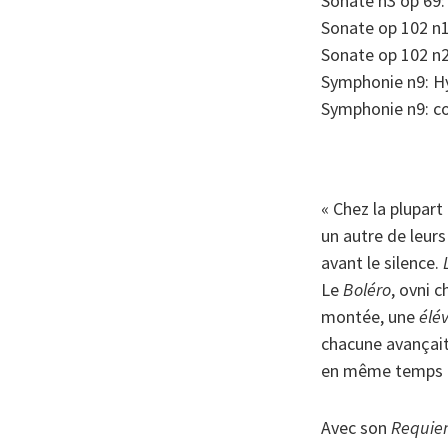
Sonate n3 op 69: 
Sonate op 102 n1
Sonate op 102 n2
Symphonie n9: Hy
Symphonie n9: co
« Chez la plupart
un autre de leurs
avant le silence.
Le
Boléro
, ovni 
montée, une
élé
chacune avançait,
en même temps q
Avec son
Requie