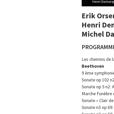
Henri Demarqu
Erik Ors
Henri De
Michel Da
PROGRAMM
Les chemins de l
Beethoven
9 ème symphonie:
Sonate op 102 n2:
Sonate op 5 n2: A
Marche Funèbre ex
Sonate « Clair de
Sonate n3 op 69: