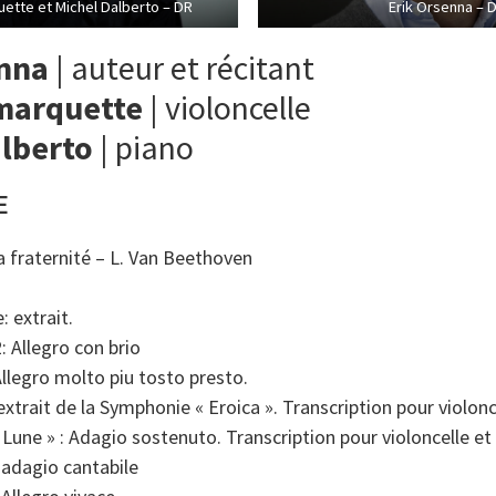
ette et Michel Dalberto – DR
Erik Orsenna – 
enna
| auteur et récitant
marquette
| violoncelle
lberto
| piano
E
a fraternité – L. Van Beethoven
 extrait.
 Allegro con brio
llegro molto piu tosto presto.
trait de la Symphonie « Eroica ». Transcription pour violonc
 Lune » : Adagio sostenuto. Transcription pour violoncelle et
 adagio cantabile