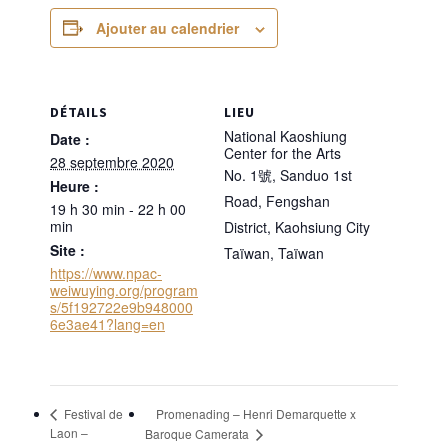
Ajouter au calendrier
DÉTAILS
LIEU
National Kaoshiung
Date :
Center for the Arts
28 septembre 2020
No. 1號, Sanduo 1st
Heure :
Road, Fengshan
19 h 30 min - 22 h 00
min
District, Kaohsiung City
Site :
Taïwan
,
Taïwan
https://www.npac-
weiwuying.org/program
s/5f192722e9b948000
6e3ae41?lang=en
Promenading – Henri Demarquette x
Festival de
Laon –
Baroque Camerata