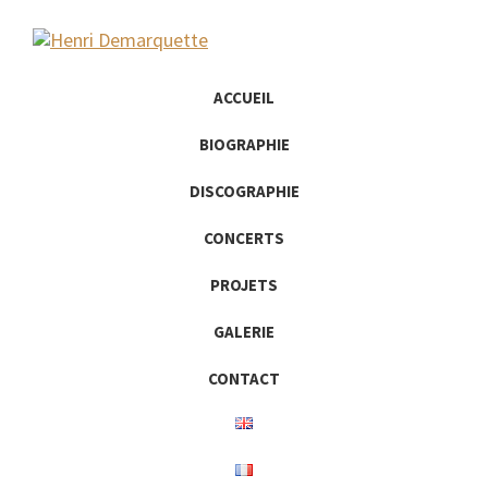
Passer
Passer
à
au
la
contenu
Henri
Violoncelliste
Demarquette
navigation
principal
ACCUEIL
principale
BIOGRAPHIE
DISCOGRAPHIE
CONCERTS
PROJETS
GALERIE
CONTACT